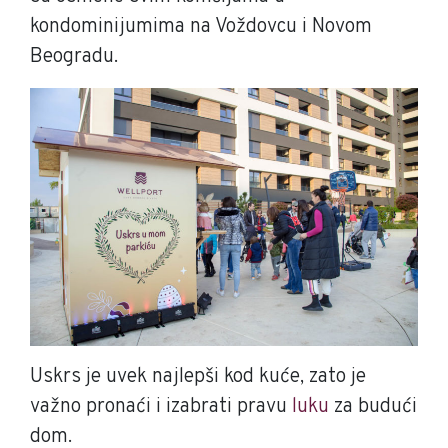
kondominijumima na Voždovcu i Novom
Beogradu.
Uskrs je uvek najlepši kod kuće, zato je
važno pronaći i izabrati pravu
luku
za budući
dom.