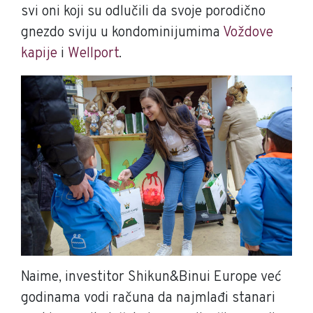
svi oni koji su odlučili da svoje porodično
gnezdo sviju u kondominijumima
Voždove
kapije
i
Wellport
.
Naime, investitor Shikun&Binui Europe već
godinama vodi računa da najmlađi stanari