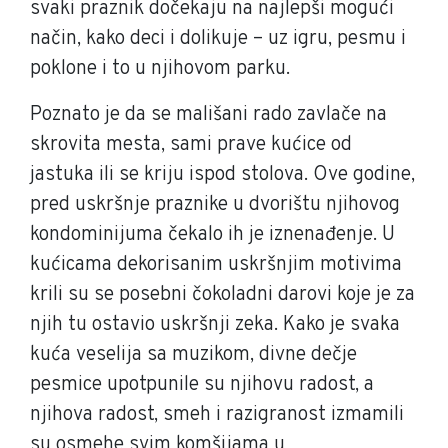
svaki praznik dočekaju na najlepši mogući
način, kako deci i dolikuje – uz igru, pesmu i
poklone i to u njihovom parku.
Poznato je da se mališani rado zavlače na
skrovita mesta, sami prave kućice od
jastuka ili se kriju ispod stolova. Ove godine,
pred uskršnje praznike u dvorištu njihovog
kondominijuma čekalo ih je iznenađenje. U
kućicama dekorisanim uskršnjim motivima
krili su se posebni čokoladni darovi koje je za
njih tu ostavio uskršnji zeka. Kako je svaka
kuća veselija sa muzikom, divne dečje
pesmice upotpunile su njihovu radost, a
njihova radost, smeh i razigranost izmamili
su osmehe svim komšijama u