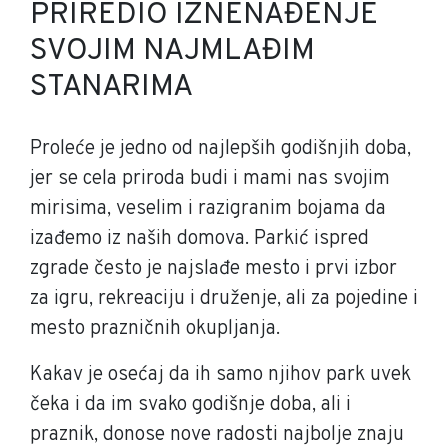
PRIREDIO IZNENAĐENJE
SVOJIM NAJMLAĐIM
STANARIMA
Proleće je jedno od najlepših godišnjih doba,
jer se cela priroda budi i mami nas svojim
mirisima, veselim i razigranim bojama da
izađemo iz naših domova. Parkić ispred
zgrade često je najslađe mesto i prvi izbor
za igru, rekreaciju i druženje, ali za pojedine i
mesto prazničnih okupljanja.
Kakav je osećaj da ih samo njihov park uvek
čeka i da im svako godišnje doba, ali i
praznik, donose nove radosti najbolje znaju