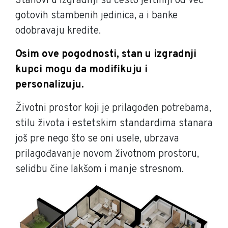
Stanovi u izgradnji su često jeftiniji od već
gotovih stambenih jedinica, a i banke
odobravaju kredite.
Osim ove pogodnosti, stan u izgradnji
kupci mogu da modifikuju i
personalizuju.
Životni prostor koji je prilagođen potrebama,
stilu života i estetskim standardima stanara
još pre nego što se oni usele, ubrzava
prilagođavanje novom životnom prostoru,
selidbu čine lakšom i manje stresnom.