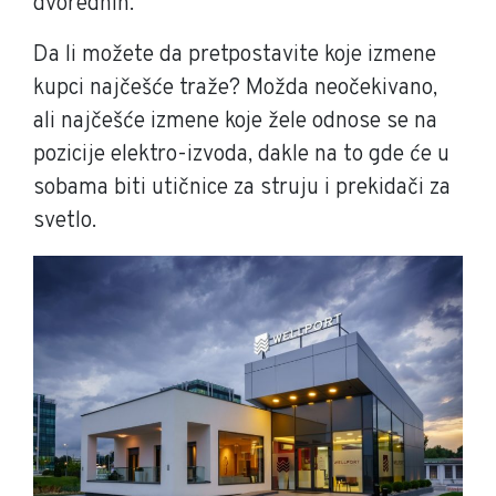
dvorednih.
Da li možete da pretpostavite koje izmene
kupci najčešće traže? Možda neočekivano,
ali najčešće izmene koje žele odnose se na
pozicije elektro-izvoda, dakle na to gde će u
sobama biti utičnice za struju i prekidači za
svetlo.