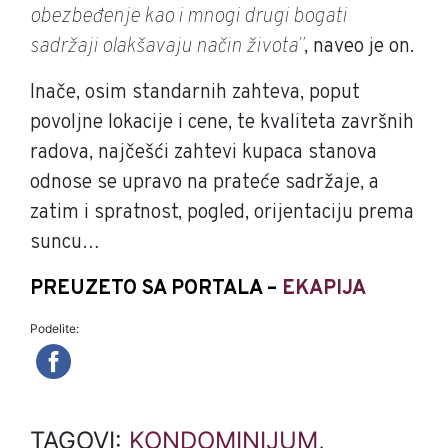
obezbeđenje kao i mnogi drugi bogati
sadržaji olakšavaju način života”
, naveo je on.
Inače, osim standarnih zahteva, poput
povoljne lokacije i cene, te kvaliteta završnih
radova, najčešći zahtevi kupaca stanova
odnose se upravo na prateće sadržaje, a
zatim i spratnost, pogled, orijentaciju prema
suncu…
PREUZETO SA PORTALA –
EKAPIJA
Podelite:
TAGOVI:
KONDOMINIJUM
,