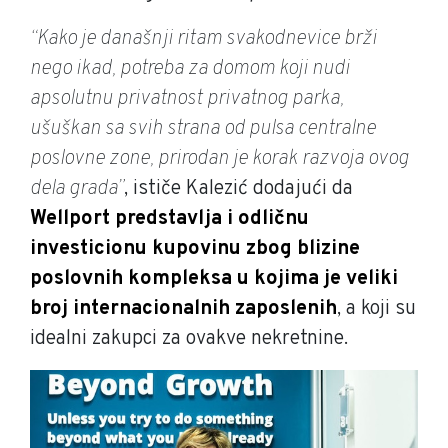
“Kako je današnji ritam svakodnevice brži
nego ikad, potreba za domom koji nudi
apsolutnu privatnost privatnog parka,
ušuškan sa svih strana od pulsa centralne
poslovne zone, prirodan je korak razvoja ovog
dela grada”
, ističe Kalezić dodajući da
Wellport predstavlja i odličnu
investicionu kupovinu zbog blizine
poslovnih kompleksa u kojima je veliki
broj internacionalnih zaposlenih
, a koji su
idealni zakupci za ovakve nekretnine.