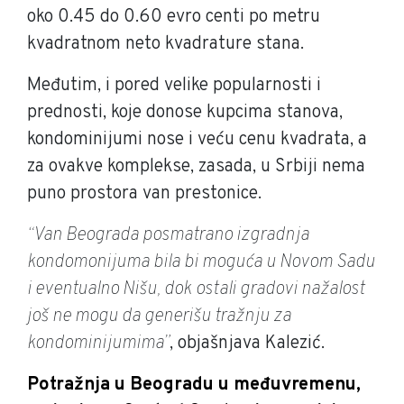
oko 0.45 do 0.60 evro centi po metru
kvadratnom neto kvadrature stana.
Međutim, i pored velike popularnosti i
prednosti, koje donose kupcima stanova,
kondominijumi nose i veću cenu kvadrata, a
za ovakve komplekse, zasada, u Srbiji nema
puno prostora van prestonice.
“Van Beograda posmatrano izgradnja
kondomonijuma bila bi moguća u Novom Sadu
i eventualno Nišu, dok ostali gradovi nažalost
još ne mogu da generišu tražnju za
kondominijumima”
, objašnjava Kalezić.
Potražnja u Beogradu u međuvremenu,