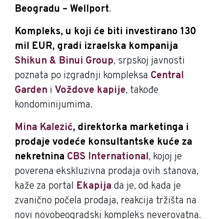
Beogradu – Wellport
.
Kompleks, u koji će biti investirano 130
mil EUR, gradi izraelska kompanija
Shikun & Binui Group
, srpskoj javnosti
poznata po izgradnji kompleksa
Central
Garden
i
Voždove kapije
, takođe
kondominijumima.
Mina Kalezić
, direktorka marketinga i
prodaje vodeće konsultantske kuće za
nekretnina
CBS International
, kojoj je
poverena ekskluzivna prodaja ovih stanova,
kaže za portal
Ekapija
da je, od kada je
zvanično počela prodaja, reakcija tržišta na
novi novobeogradski kompleks neverovatna.