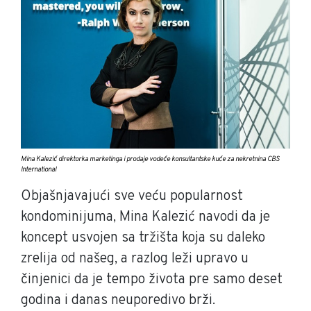
Mina Kalezić direktorka marketinga i prodaje vodeće konsultantske kuće za nekretnina CBS
International
Objašnjavajući sve veću popularnost
kondominijuma, Mina Kalezić navodi da je
koncept usvojen sa tržišta koja su daleko
zrelija od našeg, a razlog leži upravo u
činjenici da je tempo života pre samo deset
godina i danas neuporedivo brži.