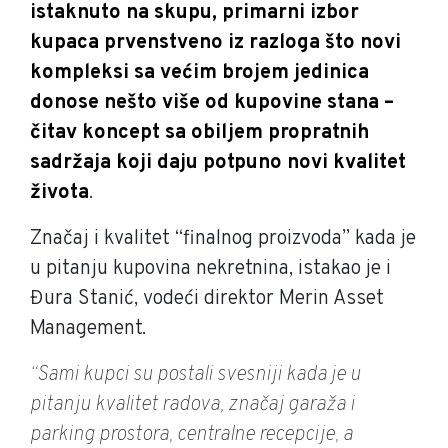
istaknuto na skupu, primarni izbor
kupaca prvenstveno iz razloga što novi
kompleksi sa većim brojem jedinica
donose nešto više od kupovine stana –
čitav koncept sa obiljem propratnih
sadržaja koji daju potpuno novi kvalitet
života
.
Značaj i kvalitet “finalnog proizvoda” kada je
u pitanju kupovina nekretnina, istakao je i
Đura Stanić, vodeći direktor Merin Asset
Management.
“Sami kupci su postali svesniji kada je u
pitanju kvalitet radova, značaj garaža i
parking prostora, centralne recepcije, a