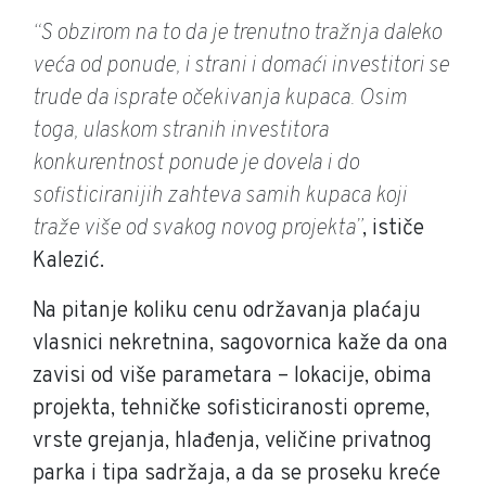
“S obzirom na to da je trenutno tražnja daleko
veća od ponude, i strani i domaći investitori se
trude da isprate očekivanja kupaca. Osim
toga, ulaskom stranih investitora
konkurentnost ponude je dovela i do
sofisticiranijih zahteva samih kupaca koji
traže više od svakog novog projekta”
, ističe
Kalezić.
Na pitanje koliku cenu održavanja plaćaju
vlasnici nekretnina, sagovornica kaže da ona
zavisi od više parametara – lokacije, obima
projekta, tehničke sofisticiranosti opreme,
vrste grejanja, hlađenja, veličine privatnog
parka i tipa sadržaja, a da se proseku kreće