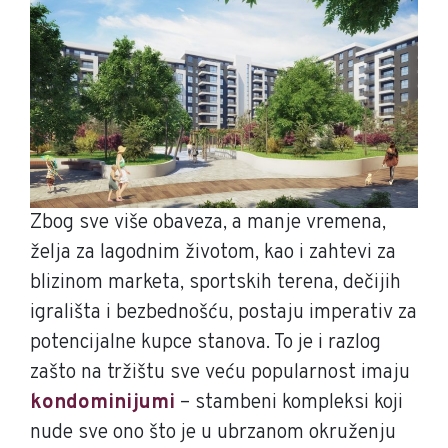
Zbog sve više obaveza, a manje vremena,
želja za lagodnim životom, kao i zahtevi za
blizinom marketa, sportskih terena, dečijih
igrališta i bezbednošću, postaju imperativ za
potencijalne kupce stanova. To je i razlog
zašto na tržištu sve veću popularnost imaju
kondominijumi
– stambeni kompleksi koji
nude sve ono što je u ubrzanom okruženju