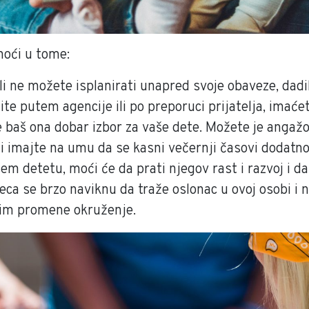
moći u tome:
i ne možete isplanirati unapred svoje obaveze, dadil
mite putem agencije ili po preporuci prijatelja, ima
 je baš ona dobar izbor za vaše dete. Možete je angaž
li imajte na umu da se kasni večernji časovi dodatn
m detetu, moći će da prati njegov rast i razvoj i da
deca se brzo naviknu da traže oslonac u ovoj osobi i
čim promene okruženje.