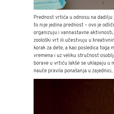
Prednost vrtića u odnosu na dadilju j
to nije jedina prednost – ovo je odlič
organizuju i vannastavne aktivnosti, 
zoološki vrt ili učestvuju u kreativ
korak za dete, a kao posledica toga m
vremena i uz veliku stručnost osoblja
borave u vrtiću lakše se uklapaju u 
nauče pravila ponašanja u zajednici