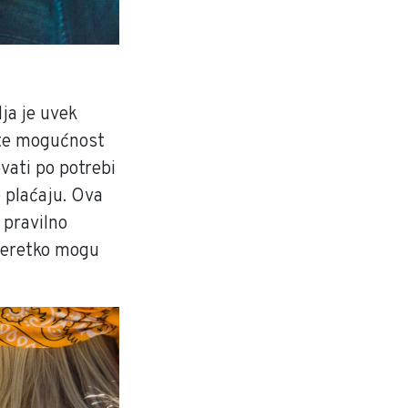
ja je uvek
ćete mogućnost
ovati po potrebi
o plaćaju. Ova
 pravilno
 neretko mogu