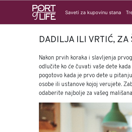
Saveti za kupovinu stana
Tr
DADILJA ILI VRTIĆ, ZA
Nakon prvih koraka i slavljenja prvo
odlučite ko će čuvati vaše dete kada v
pogotovo kada je prvo dete u pitanju
osobe ili ustanove kojoj verujete. Za
odaberite najbolje za vašeg mališana