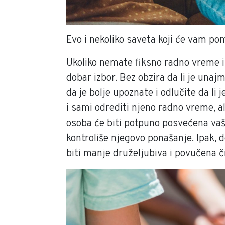
Evo i nekoliko saveta koji će vam po
Ukoliko nemate fiksno radno vreme il
dobar izbor. Bez obzira da li je unaj
da je bolje upoznate i odlučite da li
i sami odrediti njeno radno vreme, a
osoba će biti potpuno posvećena vaše
kontroliše njegovo ponašanje. Ipak, 
biti manje druželjubiva i povučena 