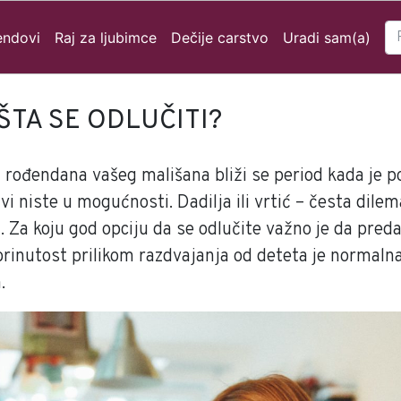
endovi
Raj za ljubimce
Dečije carstvo
Uradi sam(a)
 ŠTA SE ODLUČITI?
g rođendana vašeg mališana bliži se period kada je 
i niste u mogućnosti. Dadilja ili vrtić – česta dilem
. Za koju god opciju da se odlučite važno je da pred
brinutost prilikom razdvajanja od deteta je normalna
.