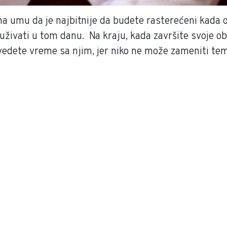
na umu da je najbitnije da budete rasterećeni kada 
uživati u tom danu. Na kraju, kada završite svoje o
ovedete vreme sa njim, jer niko ne može zameniti tem