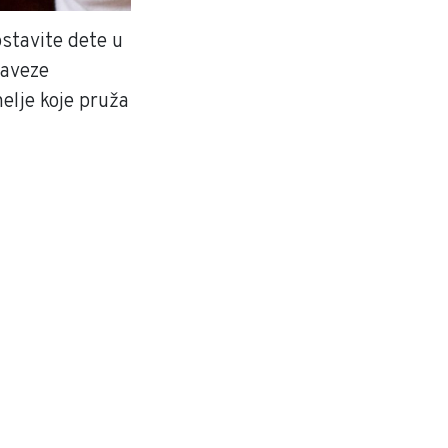
ostavite dete u
baveze
elje koje pruža