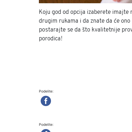
Koju god od opcija izaberete imajte 
drugim rukama i da znate da će ono 
postarajte se da što kvalitetnije pr
porodica!
Podelite:
Podelite: