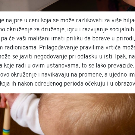
e najpre u ceni koja se može razlikovati za više hilja
no okruženje za druženje, igru i razvijanje socijalnih 
pa će vaši mališani imati priliku da borave u prirodi,
nim radionicama. Prilagođavanje pravilima vrtića može
ože se javiti negodovanje pri odlasku u isti. Ipak, n
 koje radi u ovim ustanovama, to se lako prevaziđe. 
novo okruženje i navikavaju na promene, a ujedno im
, koja ih nakon određenog perioda očekuju i u obraz