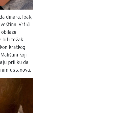
da dinara. Ipak,
veština. Vrtići
 obilaze
 biti težak
akon kratkog
Mališani koji
aju priliku da
ovnim ustanova.