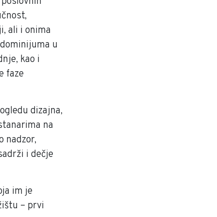
i poslovnih
učnost,
, ali i onima
kondominijuma u
nje, kao i
e faze
ogledu dizajna,
 stanarima na
o nadzor,
sadrži i dečje
ja im je
ištu – prvi