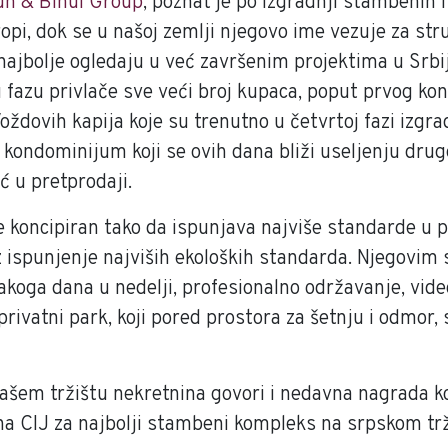
un & Binui Group
, poznat je po izgradnji stambenih 
opi, dok se u našoj zemlji njegovo ime vezuje za str
e najbolje ogledaju u već završenim projektima u Srbiji
e u fazu privlače sve veći broj kupaca, poput prvog 
ždovih kapija koje su trenutno u četvrtoj fazi izgrad
ondominijum koji se ovih dana bliži useljenju drug
ć u pretprodaji.
e koncipiran tako da ispunjava najviše standarde u p
uz ispunjenje najviših ekoloških standarda. Njegovim
akoga dana u nedelji, profesionalno održavanje, vide
rivatni park, koji pored prostora za šetnju i odmor, 
ašem tržištu nekretnina govori i nedavna nagrada ko
 CIJ za najbolji stambeni kompleks na srpskom trž