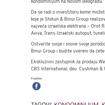
kondominijum na Novom Beogradu.
Da se radi o investitoru kome možete
koje je Shikun & Binui Group realizo
najveća izraelska elektrana – Orot Ra
Aviva, Trans-Izraelski autoput, tunel
Ostvarite svoje i snove svoje porodi
Binui Group i budite uvereni da ćete 
Ekskluzivni zastupnik za prodaju We
CBS International, deo Cushman & 
Podelite:
TAGOVI:
KONDOMINIJUM
,