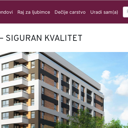
endovi
Raj za ljubimce
Dečije carstvo
Uradi sam(a)
– SIGURAN KVALITET