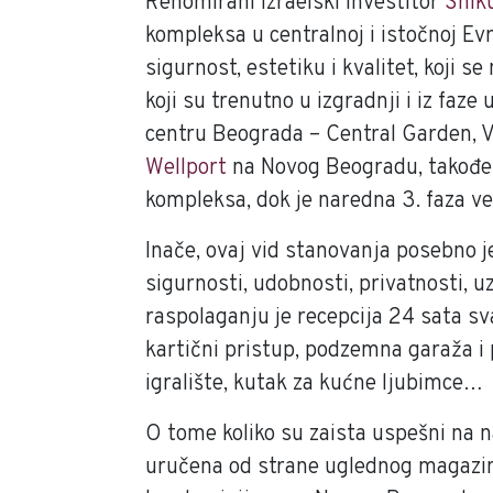
Renomirani izraelski investitor
Shik
kompleksa u centralnoj i istočnoj Evr
sigurnost, estetiku i kvalitet, koji s
koji su trenutno u izgradnji i iz faz
centru Beograda – Central Garden, Vo
Wellport
na Novog Beogradu, takođe k
kompleksa, dok je naredna 3. faza ve
Inače, ovaj vid stanovanja posebno j
sigurnosti, udobnosti, privatnosti, 
raspolaganju je recepcija 24 sata sv
kartični pristup, podzemna garaža i p
igralište, kutak za kućne ljubimce…
O tome koliko su zaista uspešni na n
uručena od strane uglednog magazina