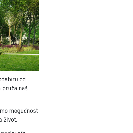
 odabiru od
m pruža naš
imamo mogućnost
 život.