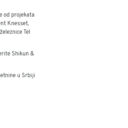
ke od projekata
ent Knesset,
železnice Tel
erite Shikun &
etnine u Srbiji