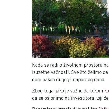
Kada se radi o životnom prostoru nas
izuzetne važnosti. Sve što želimo da
dom nakon dugog i napornog dana.
Zbog toga, jako je važno da tokom
k
da se oslonimo na investitora koji ć