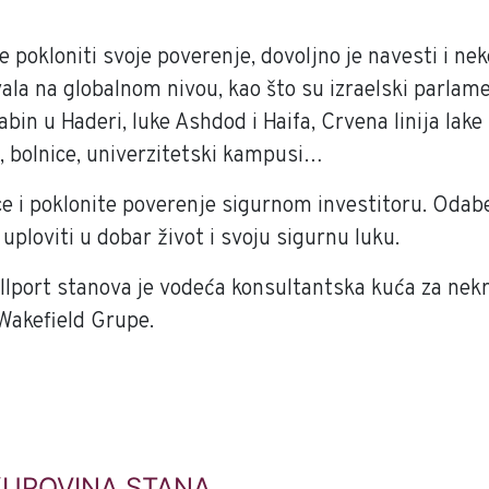
 pokloniti svoje poverenje, dovoljno je navesti i ne
vala na globalnom nivou, kao što su izraelski parlam
bin u Haderi, luke Ashdod i Haifa, Crvena linija lake 
i, bolnice, univerzitetski kampusi…
ce i poklonite poverenje sigurnom investitoru. Odab
uploviti u dobar život i svoju sigurnu luku.
llport stanova je vodeća konsultantska kuća za nekr
Wakefield Grupe.
KUPOVINA STANA