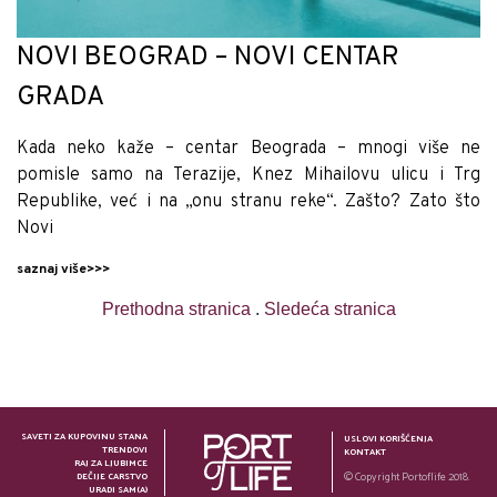
NOVI BEOGRAD – NOVI CENTAR
GRADA
Kada neko kaže – centar Beograda – mnogi više ne
pomisle samo na Terazije, Knez Mihailovu ulicu i Trg
Republike, već i na „onu stranu reke“. Zašto? Zato što
Novi
saznaj više>>>
Prethodna stranica
.
Sledeća stranica
SAVETI ZA KUPOVINU STANA
USLOVI KORIŠĆENJA
TRENDOVI
KONTAKT
RAJ ZA LJUBIMCE
DEČIJE CARSTVO
© Copyright Portoflife 2018.
URADI SAM(A)