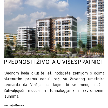
PREDNOSTI ŽIVOTA U VIŠESPRATNICI
“Jednom kada okusite let, hodaćete zemljom s očima
okrenutim prema nebu“ reči su čuvenog umetnika
Leonarda da Vinčija, sa kojim bi se mnogi složili.
Zahvaljujući modernim tehnologijama i savremenim
izumima,
saznaj više>>>