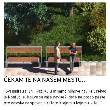
ČEKAM TE NA NAŠEM MESTU…
“Svi ljudi su slični. Razlikuju ih samo njihove navike”, rekao
je Konfučije. Kakve su vaše navike? Idete na posao peške,
pre odlaska na spavanje šetate krajem u kojem živite ili