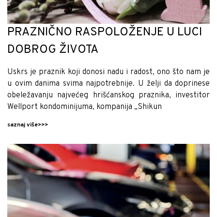
PRAZNIČNO RASPOLOŽENJE U LUCI
DOBROG ŽIVOTA
Uskrs je praznik koji donosi nadu i radost, ono što nam je
u ovim danima svima najpotrebnije. U želji da doprinese
obeležavanju najvećeg hrišćanskog praznika, investitor
Wellport kondominijuma, kompanija „Shikun
saznaj više>>>