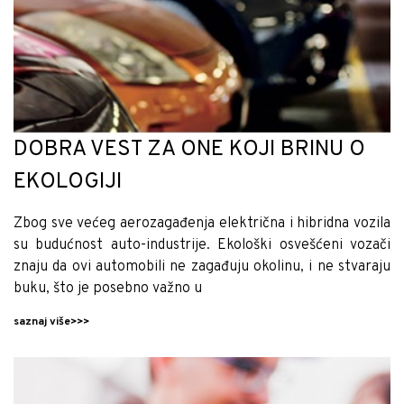
DOBRA VEST ZA ONE KOJI BRINU O
EKOLOGIJI
Zbog sve većeg aerozagađenja električna i hibridna vozila
su budućnost auto-industrije. Ekološki osvešćeni vozači
znaju da ovi automobili ne zagađuju okolinu, i ne stvaraju
buku, što je posebno važno u
saznaj više>>>