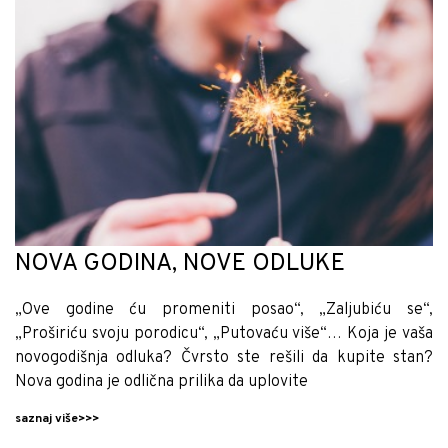
NOVA GODINA, NOVE ODLUKE
„Ove godine ću promeniti posao“, „Zaljubiću se“,
„Proširiću svoju porodicu“, „Putovaću više“… Koja je vaša
novogodišnja odluka? Čvrsto ste rešili da kupite stan?
Nova godina je odlična prilika da uplovite
saznaj više>>>