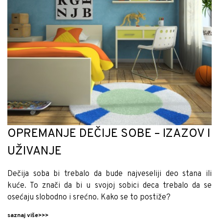
OPREMANJE DEČIJE SOBE – IZAZOV I
UŽIVANJE
Dečija soba bi trebalo da bude najveseliji deo stana ili
kuće. To znači da bi u svojoj sobici deca trebalo da se
osećaju slobodno i srećno. Kako se to postiže?
saznaj više>>>