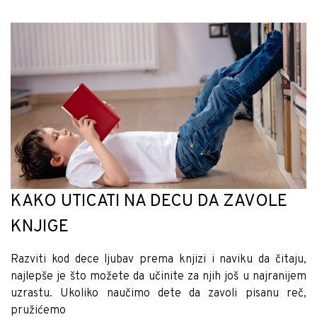
KAKO UTICATI NA DECU DA ZAVOLE
KNJIGE
Razviti kod dece ljubav prema knjizi i naviku da čitaju,
najlepše je što možete da učinite za njih još u najranijem
uzrastu. Ukoliko naučimo dete da zavoli pisanu reč,
pružićemo