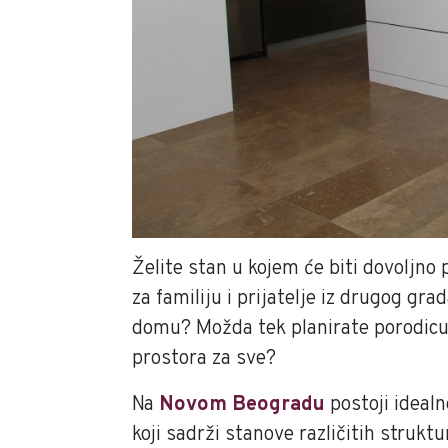
Želite stan u kojem će biti dovoljn
za familiju i prijatelje iz drugog gr
domu? Možda tek planirate porodicu i
prostora za sve?
Na
Novom Beogradu
postoji ideal
koji sadrži stanove različitih struk