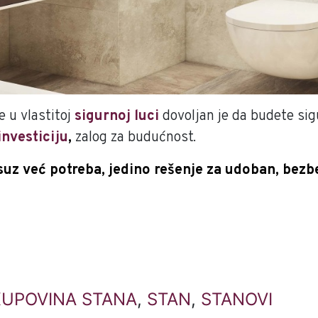
 u vlastitoj
sigurnoj luci
dovoljan je da budete sig
investiciju
,
zalog za budućnost.
uz već potreba, jedino rešenje za udoban, bezbe
KUPOVINA STANA
,
STAN
,
STANOVI