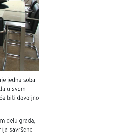
aje jedna soba
enda u svom
e biti dovoljno
m delu grada,
rija savršeno