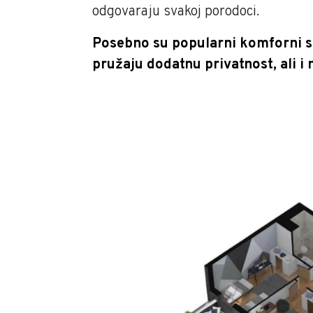
odgovaraju svakoj porodoci.
Posebno su popularni komforni st
pružaju dodatnu privatnost, ali 