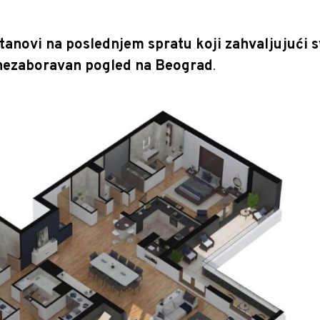
anovi na poslednjem spratu koji zahvaljujući sv
i nezaboravan pogled na Beograd
.