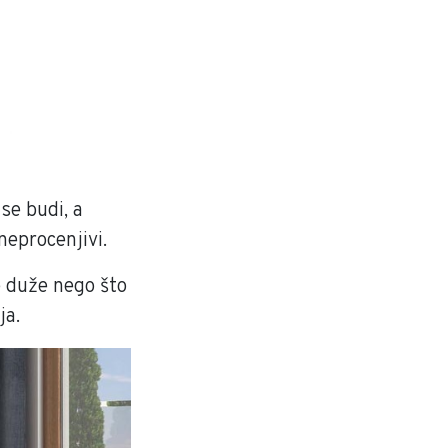
se budi, a
neprocenjivi.
e duže nego što
ja.