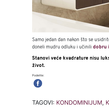
Samo jedan dan nakon što se usidrite
doneli mudru odluku i učinili
dobru 
Stanovi veće kvadrature nisu luks
život.
Podelite:
TAGOVI:
KONDOMINIJUM
,