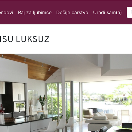
endovi
Raj za ljubimce
Dečije carstvo
Uradi sam(a)
ISU LUKSUZ