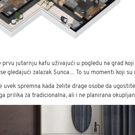
e prvu jutarnju kafu uživajući u pogledu na grad koji 
 se gledajući zalazak Sunca… To su momenti koji su 
 je uvek spremna kada želite drage osobe da ugostit
a prilika za tradicionalna, ali i ne planirana okupljan