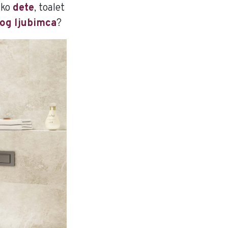
ako
dete
, toalet
og ljubimca
?