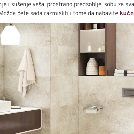
nje i sušenje veša, prostrano predsoblje, sobu za sv
 Možda ćete sada razmisliti i tome da nabavite
kućn