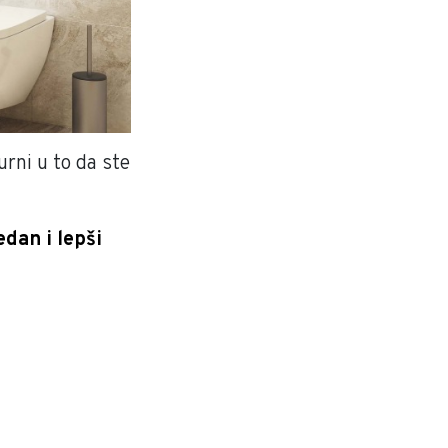
urni u to da ste
dan i lepši