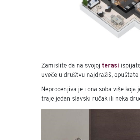
Zamislite da na svojoj
terasi
ispijat
uveče u društvu najdražiš, opuštate
Neprocenjiva je i ona soba više koja
traje jedan slavski ručak ili neka drug