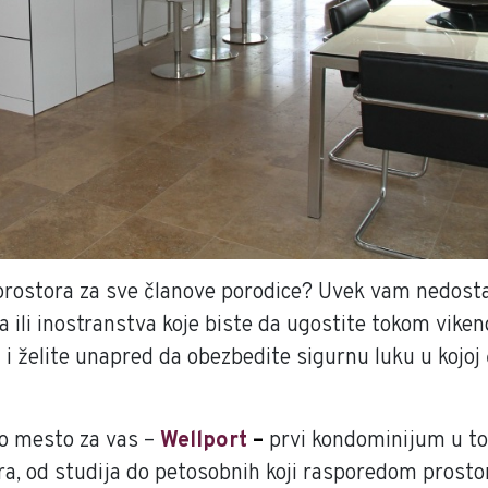
o prostora za sve članove porodice? Uvek vam nedost
ada ili inostranstva koje biste da ugostite tokom vik
 želite unapred da obezbedite sigurnu luku u kojoj ć
no mesto za vas –
Wellport
–
prvi kondominijum u to
tura, od studija do petosobnih koji rasporedom prosto