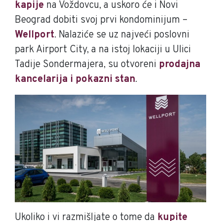
kapije
na Voždovcu, a uskoro će i Novi
Beograd dobiti svoj prvi kondominijum –
Wellport
. Nalaziće se uz najveći poslovni
park Airport City, a na istoj lokaciji u Ulici
Tadije Sondermajera, su otvoreni
prodajna
kancelarija i pokazni stan
.
Ukoliko i vi razmišljate o tome da
kupite