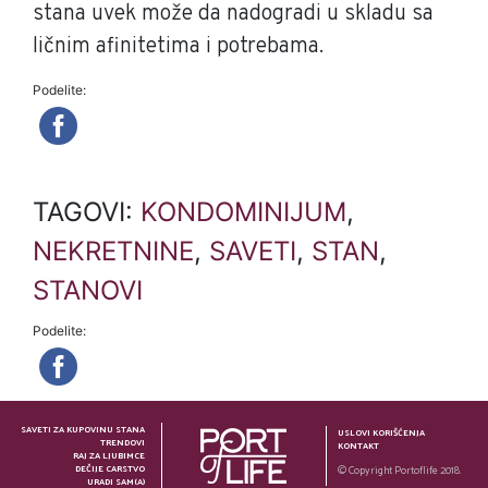
stana uvek može da nadogradi u skladu sa
ličnim afinitetima i potrebama.
Podelite:
TAGOVI:
KONDOMINIJUM
,
NEKRETNINE
,
SAVETI
,
STAN
,
STANOVI
Podelite:
SAVETI ZA KUPOVINU STANA
USLOVI KORIŠĆENJA
TRENDOVI
KONTAKT
RAJ ZA LJUBIMCE
DEČIJE CARSTVO
© Copyright Portoflife 2018.
URADI SAM(A)