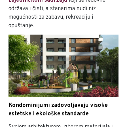
zajedničkom sadržaju
koji se redovno
održava i čisti, a stanarima nudi niz
mogućnosti za zabavu, rekreaciju i
opuštanje.
Kondominijumi zadovoljavaju visoke
estetske i ekološke standarde
Svojom arhitekturom, izborom materijala i