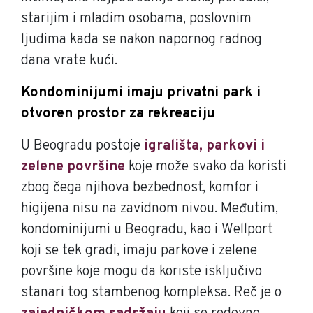
starijim i mladim osobama, poslovnim
ljudima kada se nakon napornog radnog
dana vrate kući.
Kondominijumi imaju privatni park i
otvoren prostor za rekreaciju
U Beogradu postoje
igrališta, parkovi i
zelene površine
koje može svako da koristi
zbog čega njihova bezbednost, komfor i
higijena nisu na zavidnom nivou. Međutim,
kondominijumi u Beogradu, kao i Wellport
koji se tek gradi, imaju parkove i zelene
površine koje mogu da koriste isključivo
stanari tog stambenog kompleksa. Reč je o