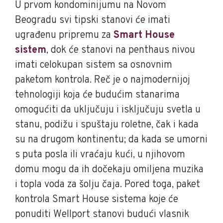
U prvom kondominijumu na Novom
Beogradu svi tipski stanovi će imati
ugrađenu pripremu za
Smart House
sistem
, dok će stanovi na penthaus nivou
imati celokupan sistem sa osnovnim
paketom kontrola. Reč je o najmodernijoj
tehnologiji koja će budućim stanarima
omogućiti da uključuju i isključuju svetla u
stanu, podižu i spuštaju roletne, čak i kada
su na drugom kontinentu; da kada se umorni
s puta posla ili vraćaju kući, u njihovom
domu mogu da ih dočekaju omiljena muzika
i topla voda za šolju čaja. Pored toga, paket
kontrola Smart House sistema koje će
ponuditi Wellport stanovi budući vlasnik