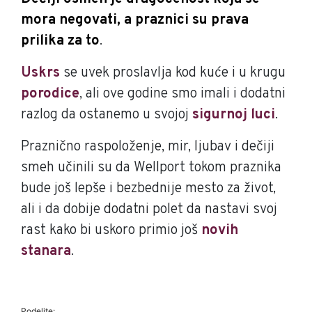
mora negovati, a praznici su prava
prilika za to
.
Uskrs
se uvek proslavlja kod kuće i u krugu
porodice
, ali ove godine smo imali i dodatni
razlog da ostanemo u svojoj
sigurnoj luci
.
Praznično raspoloženje, mir, ljubav i dečiji
smeh učinili su da Wellport tokom praznika
bude još lepše i bezbednije mesto za život,
ali i da dobije dodatni polet da nastavi svoj
rast kako bi uskoro primio još
novih
stanara
.
Podelite: