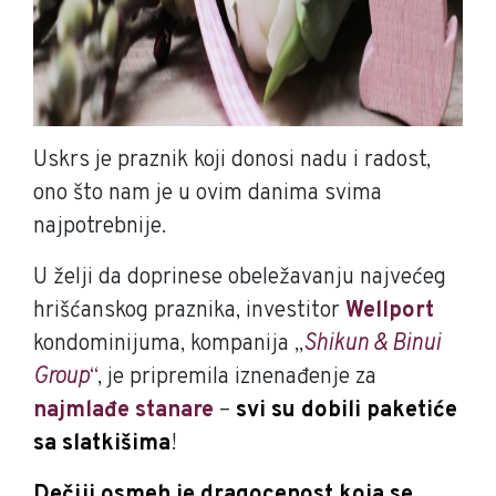
Uskrs je praznik koji donosi nadu i radost,
ono što nam je u ovim danima svima
najpotrebnije.
U želji da doprinese obeležavanju najvećeg
hrišćanskog praznika, investitor
Wellport
kondominijuma, kompanija „
Shikun & Binui
Group
“
, je pripremila iznenađenje za
najmlađe stanare
–
svi su dobili paketiće
sa slatkišima
!
Dečiji osmeh je dragocenost koja se