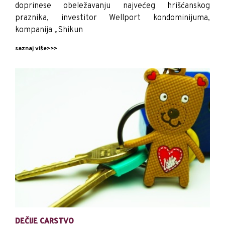
doprinese obeležavanju najvećeg hrišćanskog
praznika, investitor Wellport kondominijuma,
kompanija „Shikun
saznaj više>>>
DEČIJE CARSTVO