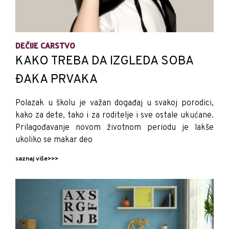
DEČIJE CARSTVO
KAKO TREBA DA IZGLEDA SOBA
ĐAKA PRVAKA
Polazak u školu je važan događaj u svakoj porodici,
kako za dete, tako i za roditelje i sve ostale ukućane.
Prilagođavanje novom životnom periodu je lakše
ukoliko se makar deo
saznaj više>>>