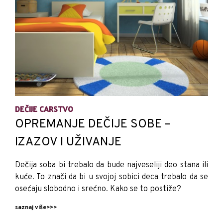
DEČIJE CARSTVO
OPREMANJE DEČIJE SOBE –
IZAZOV I UŽIVANJE
Dečija soba bi trebalo da bude najveseliji deo stana ili
kuće. To znači da bi u svojoj sobici deca trebalo da se
osećaju slobodno i srećno. Kako se to postiže?
saznaj više>>>