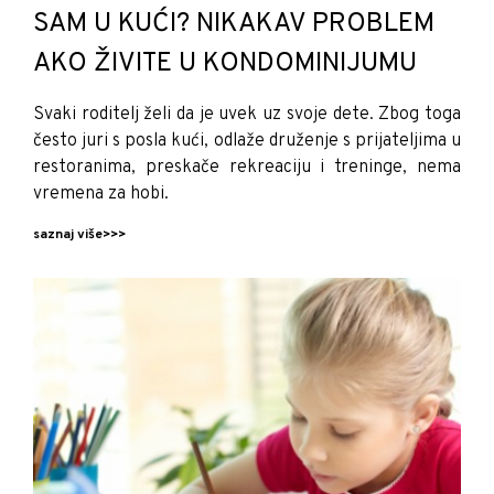
SAM U KUĆI? NIKAKAV PROBLEM
AKO ŽIVITE U KONDOMINIJUMU
Svaki roditelj želi da je uvek uz svoje dete. Zbog toga
često juri s posla kući, odlaže druženje s prijateljima u
restoranima, preskače rekreaciju i treninge, nema
vremena za hobi.
saznaj više>>>