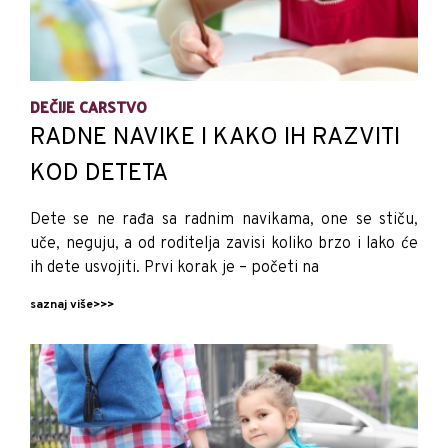
DEČIJE CARSTVO
RADNE NAVIKE I KAKO IH RAZVITI
KOD DETETA
Dete se ne rađa sa radnim navikama, one se stiču,
uče, neguju, a od roditelja zavisi koliko brzo i lako će
ih dete usvojiti. Prvi korak je – početi na
saznaj više>>>