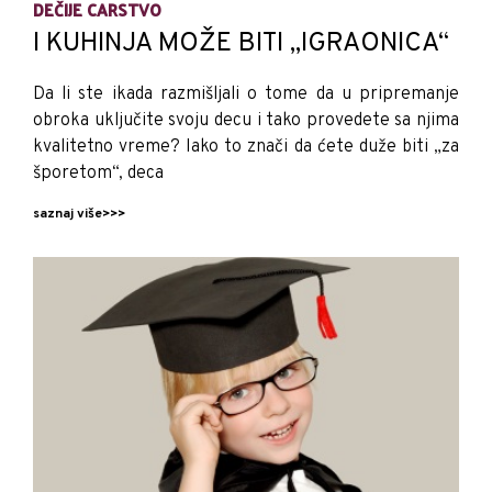
DEČIJE CARSTVO
I KUHINJA MOŽE BITI „IGRAONICA“
Da li ste ikada razmišljali o tome da u pripremanje
obroka uključite svoju decu i tako provedete sa njima
kvalitetno vreme? Iako to znači da ćete duže biti „za
šporetom“, deca
saznaj više>>>