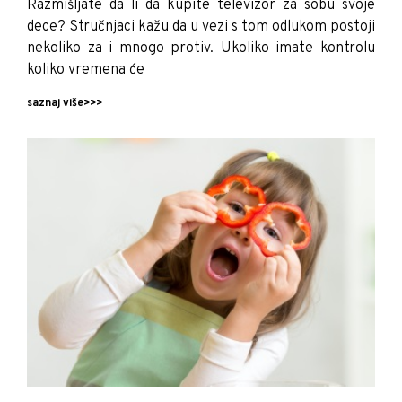
Razmišljate da li da kupite televizor za sobu svoje
dece? Stručnjaci kažu da u vezi s tom odlukom postoji
nekoliko za i mnogo protiv. Ukoliko imate kontrolu
koliko vremena će
saznaj više>>>