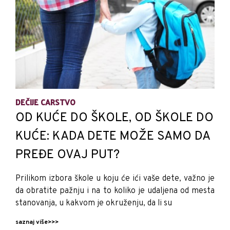
DEČIJE CARSTVO
OD KUĆE DO ŠKOLE, OD ŠKOLE DO
KUĆE: KADA DETE MOŽE SAMO DA
PREĐE OVAJ PUT?
Prilikom izbora škole u koju će ići vaše dete, važno je
da obratite pažnju i na to koliko je udaljena od mesta
stanovanja, u kakvom je okruženju, da li su
saznaj više>>>