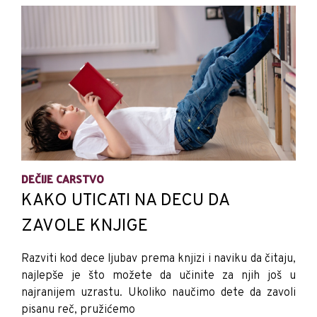
DEČIJE CARSTVO
KAKO UTICATI NA DECU DA
ZAVOLE KNJIGE
Razviti kod dece ljubav prema knjizi i naviku da čitaju,
najlepše je što možete da učinite za njih još u
najranijem uzrastu. Ukoliko naučimo dete da zavoli
pisanu reč, pružićemo