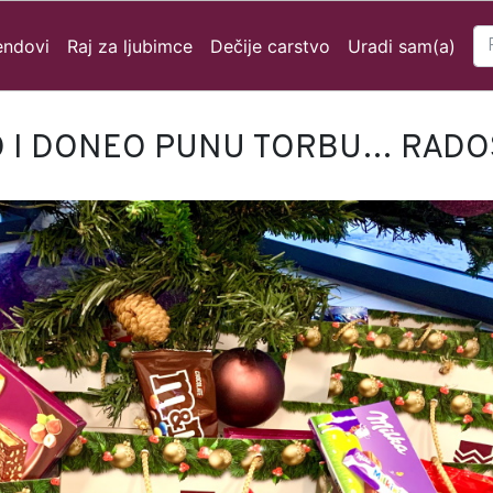
endovi
Raj za ljubimce
Dečije carstvo
Uradi sam(a)
O I DONEO PUNU TORBU… RADOS