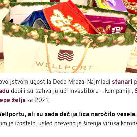
dovoljstvom ugostila Deda Mraza. Najmlađi
stanari
p
adu
dobili su, zahvaljujući investitoru – kompaniji „
lepe želje
za 2021.
llportu, ali su sada dečija lica naročito vesela
 je izostalo, usled prevencije širenja virusa korona,