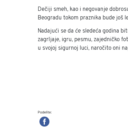
Dečiji smeh, kao i negovanje dobro
Beogradu tokom praznika bude još lep
Nadajući se da će sledeća godina bit
zagrljaje, igru, pesmu, zajedničko f
u svojoj sigurnoj luci, naročito oni n
Podelite: