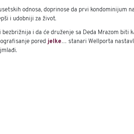
susetskih odnosa, doprinose da prvi kondominijum 
ši i udobniji za život.
i bezbrižnija i da će druženje sa Deda Mrazom biti 
otografisanje pored
jelke
… stanari Wellporta nastavl
ajmlađi.