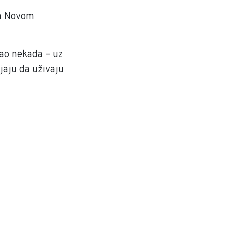
na Novom
kao nekada – uz
jaju da uživaju