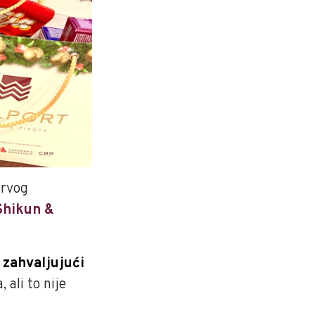
rvog
Shikun &
, zahvaljujući
 ali to nije