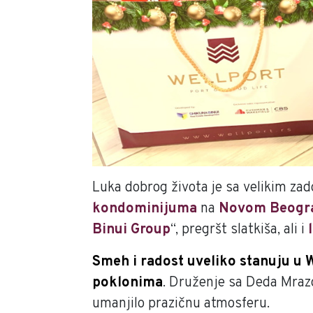
Luka dobrog života je sa velikim za
kondominijuma
na
Novom Beogr
Binui Group
“, pregršt slatkiša, ali i
Smeh i radost uveliko stanuju u We
poklonima
. Druženje sa Deda Mrazom
umanjilo prazičnu atmosferu.